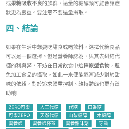
或
果糖吸收不良
的族群，過量的糖醇類可能會讓症
狀更為嚴重。要注意不要過量攝取。
四、結論
如果在生活中想要吃甜食或喝飲料，選擇代糖食品
可以是一個選擇。但是營養師認為，與其去糾結代
糖的利與弊，不妨在日常飲食中選擇
原型食物
，避
免加工食品的攝取。如此一來便能逐漸減少對於甜
味的依賴，對於追求體重控制、維持體態也更有幫
助哦!
ZERO可樂
人工代糖
代糖
口香糖
可樂ZERO
天然代糖
山梨糖醇
木糖醇
營養師
營養師杯蓋
營養甜味劑
牙齒