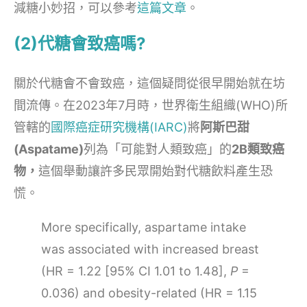
減糖小妙招，可以參考
這篇文章
。
(2)代糖會致癌嗎?
關於代糖會不會致癌，這個疑問從很早開始就在坊
間流傳。在2023年7月時，世界衛生組織(WHO)所
管轄的
國際癌症研究機構(IARC)
將
阿斯巴甜
(Aspatame)
列為「可能對人類致癌」的
2B類致癌
物，
這個舉動讓許多民眾開始對代糖飲料產生恐
慌。
More specifically, aspartame intake
was associated with increased breast
(HR = 1.22 [95% CI 1.01 to 1.48],
P
=
0.036) and obesity-related (HR = 1.15