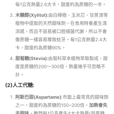
每1公克熱量2.6大卡，甜度約為蔗糖的一半。
木糖醇(Xylitol):
由白樺樹、玉米芯、甘蔗渣等
植物中提取的天然甜味劑，在食用時會產生清
涼感，而且不容易被口腔細菌代謝，所以不會
像蔗糖一樣容易導致蛀牙。每1公克熱量2.4大
卡，甜度約為蔗糖90%。
甜菊糖(Stevia):
由菊科草本植物萃取製成，甜
度是蔗糖的200～300倍，熱量幾乎可忽略不
計。
(2)人工代糖:
阿斯巴甜(Aspartame)
:市面上最常見的甜味劑
之一，甜度約為蔗糖的150~200倍，
加熱會失
去甜味
，雖然每1公克產生4大卡熱量(與蔗糖