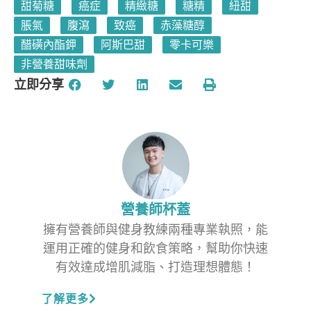
甜菊糖
癌症
精緻糖
糖精
紐甜
脹氣
腹瀉
致癌
赤藻糖醇
醋磺內酯鉀
阿斯巴甜
零卡可樂
非營養甜味劑
立即分享
營養師杯蓋
擁有營養師與健身教練兩種專業執照，能
運用正確的健身和飲食策略，幫助你快速
有效達成增肌減脂、打造理想體態！
了解更多