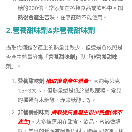
糖的300倍，常添加在各類食品或飲料中。
加
熱後會產生苦味
，在烹飪時不能使用。
2.營養甜味劑&非營養甜味劑
攝取代糖雖然產生的熱量比較少，但還是會依照是
否產生熱量分為
「營養甜味劑」
與
「非營養甜味
劑」
。
營養甜味劑
:
攝取後會產生熱量
，大約每公克
1.5~3大卡，但熱量還是低於攝取蔗糖。常見
的種類有木糖醇、赤藻糖醇…等。
非營養甜味劑
:
攝取後只會產生很少熱量(或不
產生)
。大多被運用在甜食、飲品、蜜餞做調
味，常見的種類有阿斯巴甜、醋磺內酯鉀、紐