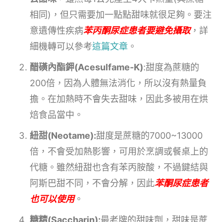
相同)，但只需要加一點點甜味就很足夠。要注
意遺傳性疾病
苯丙酮尿症患者要避免攝取
，詳
細機轉可以參考
這篇文章
。
醋磺內酯鉀(Acesulfame-K)
:甜度為蔗糖的
200倍，因為人體無法消化，所以沒有熱量負
擔。在加熱時不會失去甜味，因此多被用在烘
焙食品當中。
紐甜(Neotame):
甜度是蔗糖的7000~13000
倍，不會受加熱影響，可用於烹調或餐桌上的
代糖。雖然紐甜也含有苯丙胺酸，不過鍵結與
阿斯巴甜不同，不會分解，因此
苯酮尿症患者
也可以使用
。
糖精(Saccharin):
最老牌的甜味劑，甜味是蔗