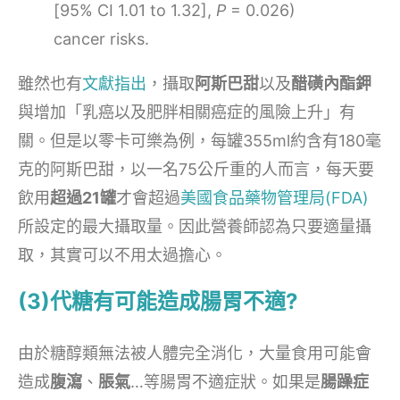
[95% CI 1.01 to 1.32],
P
= 0.026)
cancer risks.
雖然也有
文獻指出
，攝取
阿斯巴甜
以及
醋磺內酯鉀
與增加「乳癌以及肥胖相關癌症的風險上升」有
關。但是以零卡可樂為例，每罐355ml約含有180毫
克的阿斯巴甜，以一名75公斤重的人而言，每天要
飲用
超過21罐
才會超過
美國食品藥物管理局(FDA)
所設定的最大攝取量。因此營養師認為只要適量攝
取，其實可以不用太過擔心。
(3)代糖有可能造成腸胃不適?
由於糖醇類無法被人體完全消化，大量食用可能會
造成
腹瀉
、
脹氣
…等腸胃不適症狀。如果是
腸躁症