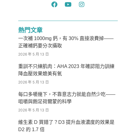
熱門文章
一次補 1000mg 鈣，有 30% 直接浪費掉——
正確補鈣要分次攝取
2026 年 5 月 13 日
重訓不只練肌肉：AHA 2023 年確認阻力訓練
降血壓效果媲美有氧
2026 年 5 月 13 日
每口多嚼幾下，不靠意志力就能自然少吃——
咀嚼與飽足荷爾蒙的科學
2026 年 5 月 13 日
維生素 D 買錯了？D3 提升血液濃度的效果是
D2 的 1.7 倍