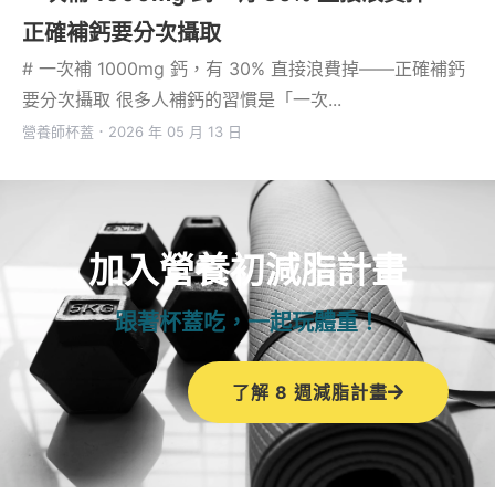
正確補鈣要分次攝取
# 一次補 1000mg 鈣，有 30% 直接浪費掉——正確補鈣
要分次攝取 很多人補鈣的習慣是「一次...
營養師杯蓋
．
2026 年 05 月 13 日
加入營養初減脂計畫
跟著杯蓋吃，一起玩體重！
了解 8 週減脂計畫