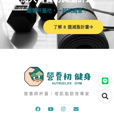
跟著杯蓋吃，一起玩體重！
了解 8 週減脂計畫
營養師杯蓋｜增肌脂飲食專家