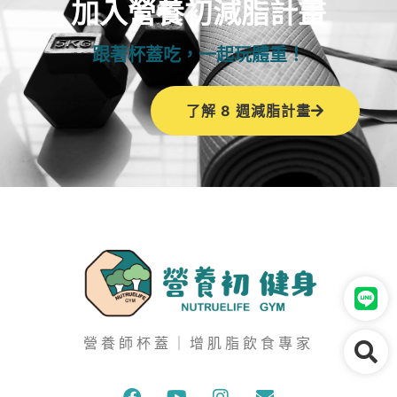
加入營養初減脂計畫
跟著杯蓋吃，一起玩體重！
了解 8 週減脂計畫
營養師杯蓋｜增肌脂飲食專家