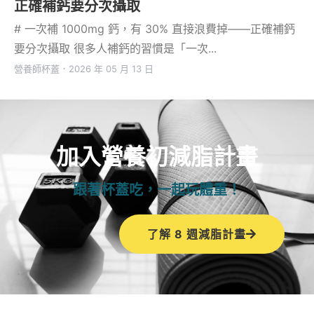
正確補鈣要分次攝取
# 一次補 1000mg 鈣，有 30% 直接浪費掉——正確補鈣
要分次攝取 很多人補鈣的習慣是「一次...
營養師杯蓋
．
2026 年 05 月 13 日
加入營養初減脂計畫
跟著杯蓋吃，一起玩體重！
了解 8 週減脂計畫