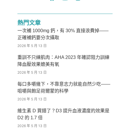
熱門文章
一次補 1000mg 鈣，有 30% 直接浪費掉——
正確補鈣要分次攝取
2026 年 5 月 13 日
重訓不只練肌肉：AHA 2023 年確認阻力訓練
降血壓效果媲美有氧
2026 年 5 月 13 日
每口多嚼幾下，不靠意志力就能自然少吃——
咀嚼與飽足荷爾蒙的科學
2026 年 5 月 13 日
維生素 D 買錯了？D3 提升血液濃度的效果是
D2 的 1.7 倍
2026 年 5 月 13 日