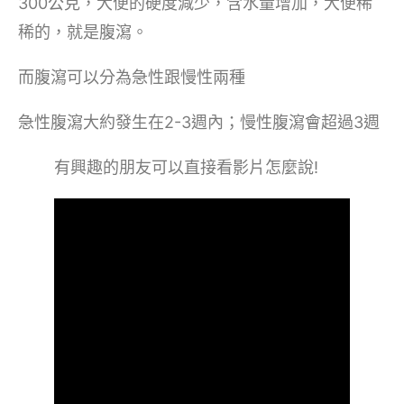
300公克，大便的硬度減少，含水量增加，大便稀
稀的，就是腹瀉。
而腹瀉可以分為急性跟慢性兩種
急性腹瀉大約發生在2-3週內；慢性腹瀉會超過3週
有興趣的朋友可以直接看影片怎麼說!