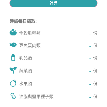
計算
建議每日攝取:
-
全穀雜糧類
份
-
豆魚蛋肉類
份
-
乳品類
份
-
蔬菜類
份
-
水果類
份
-
油脂與堅果種子類
份