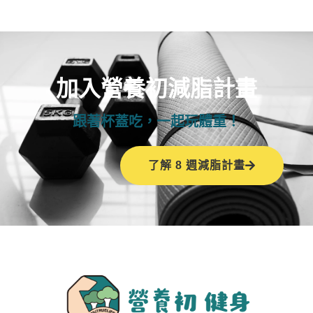
加入營養初減脂計畫
跟著杯蓋吃，一起玩體重！
了解 8 週減脂計畫