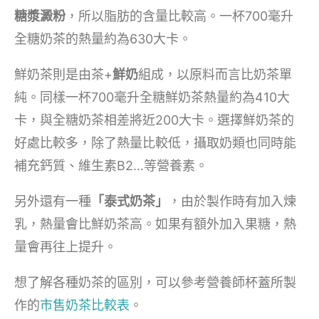
糖漿澱粉
，所以脂肪的含量比較高。一杯700毫升
全糖奶茶的熱量約為630大卡。
鮮奶茶則是由茶+
鮮奶
組成，以原料而言比奶茶單
純。同樣一杯700毫升全糖鮮奶茶熱量約為410大
卡，與全糖奶茶相差將近200大卡。選擇鮮奶茶的
好處比較多，除了熱量比較低，攝取奶類也同時能
補充鈣質、維生素B2…等營養素。
另外還有一種
「泰式奶茶」
，由於製作時有加入煉
乳，熱量會比鮮奶茶高。如果有額外加入果糖，熱
量會再往上提升。
想了解各種奶茶的區別，可以參考營養師杯蓋所製
作的
市售奶茶比較表
。