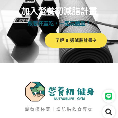
加入營養初減脂計畫
跟著杯蓋吃，一起玩體重！
了解 8 週減脂計畫
營養師杯蓋｜增肌脂飲食專家