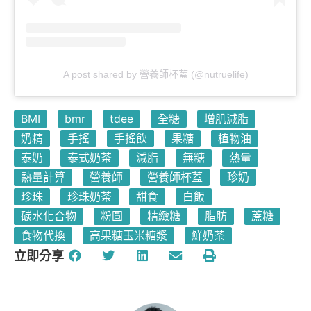
A post shared by 營養師杯蓋 (@nutruelife)
BMI
bmr
tdee
全糖
增肌減脂
奶精
手搖
手搖飲
果糖
植物油
泰奶
泰式奶茶
減脂
無糖
熱量
熱量計算
營養師
營養師杯蓋
珍奶
珍珠
珍珠奶茶
甜食
白飯
碳水化合物
粉圓
精緻糖
脂肪
蔗糖
食物代換
高果糖玉米糖漿
鮮奶茶
立即分享