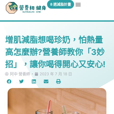
8 週減脂計畫
增肌減脂想喝珍奶，怕熱量
高怎麼辦?營養師教你「3妙
招」，讓你喝得開心又安心!
阿中 營養師
2023 年 7 月 18 日