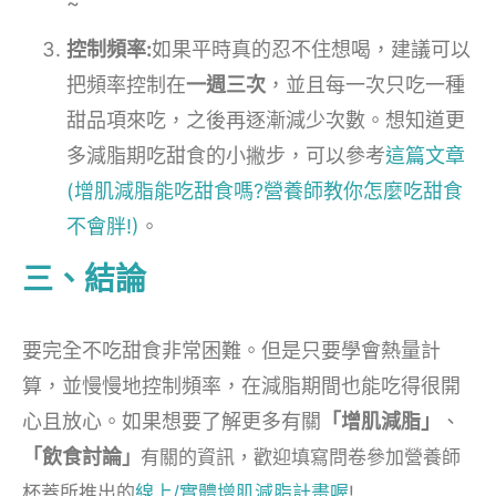
~
控制頻率:
如果平時真的忍不住想喝，建議可以
把頻率控制在
一週三次
，並且每一次只吃一種
甜品項來吃，之後再逐漸減少次數。想知道更
多減脂期吃甜食的小撇步，可以參考
這篇文章
(增肌減脂能吃甜食嗎?營養師教你怎麼吃甜食
不會胖!)
。
三、結論
要完全不吃甜食非常困難。但是只要學會熱量計
算，並慢慢地控制頻率，在減脂期間也能吃得很開
心且放心。如果想要了解更多有關
「增肌減脂」
、
「飲食討論
」
有關的資訊
，歡迎填寫問卷參加營養師
杯蓋所推出的
線上/實體增肌減脂計畫喔
!