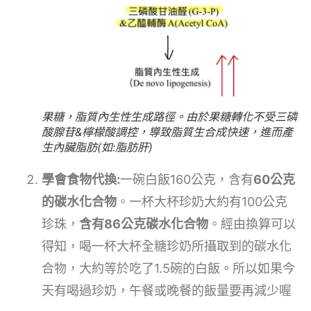
果糖，脂質內生性生成路徑。由於果糖轉化不受三磷
酸腺苷&檸檬酸調控，導致脂質生合成快速，進而產
生內臟脂肪(如:脂肪肝)
學會食物代換:
一碗白飯160公克，含有
60公克
的碳水化合物
。一杯大杯珍奶大約有100公克
珍珠，
含有86公克碳水化合物
。經由換算可以
得知，喝一杯大杯全糖珍奶所攝取到的碳水化
合物，大約等於吃了1.5碗的白飯。所以如果今
天有喝過珍奶，午餐或晚餐的飯量要再減少喔