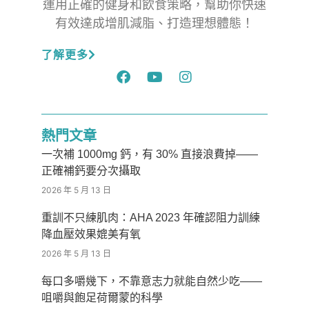
運用正確的健身和飲食策略，幫助你快速
有效達成增肌減脂、打造理想體態！
了解更多
熱門文章
一次補 1000mg 鈣，有 30% 直接浪費掉——
正確補鈣要分次攝取
2026 年 5 月 13 日
重訓不只練肌肉：AHA 2023 年確認阻力訓練
降血壓效果媲美有氧
2026 年 5 月 13 日
每口多嚼幾下，不靠意志力就能自然少吃——
咀嚼與飽足荷爾蒙的科學