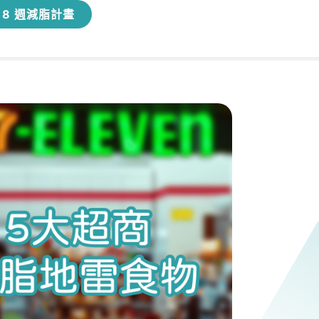
8 週減脂計畫