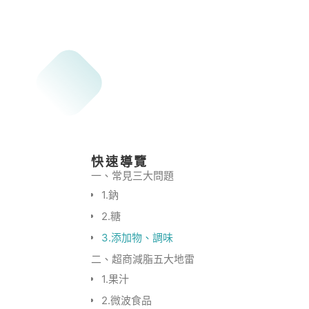
快速導覽
一、常見三大問題
1.鈉
2.糖
3.添加物、調味
二、超商減脂五大地雷
1.果汁
2.微波食品