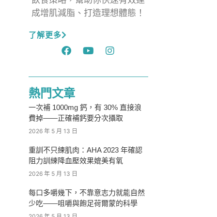
成增肌減脂、打造理想體態！
了解更多
熱門文章
一次補 1000mg 鈣，有 30% 直接浪
費掉——正確補鈣要分次攝取
2026 年 5 月 13 日
重訓不只練肌肉：AHA 2023 年確認
阻力訓練降血壓效果媲美有氧
2026 年 5 月 13 日
每口多嚼幾下，不靠意志力就能自然
少吃——咀嚼與飽足荷爾蒙的科學
2026 年 5 月 13 日