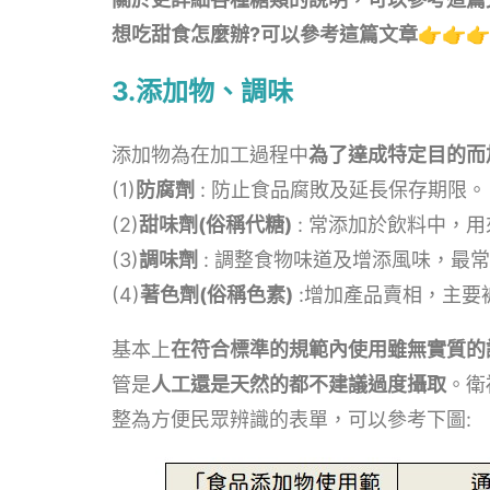
想吃甜食怎麼辦?可以參考這篇文章👉👉👉
3.添加物、調味
添加物為在加工過程中
為了達成特定目的而
(1)
防腐劑
: 防止食品腐敗及延長保存期限。
(2)
甜味劑(俗稱代糖)
: 常添加於飲料中，
(3)
調味劑
: 調整食物味道及增添風味，最
(4)
著色劑(俗稱色素)
:增加產品賣相，主要
基本上
在符合標準的規範內使用雖無實質的
管是
人工還是天然的都不建議過度攝取
。衛
整為方便民眾辨識的表單，可以參考下圖: