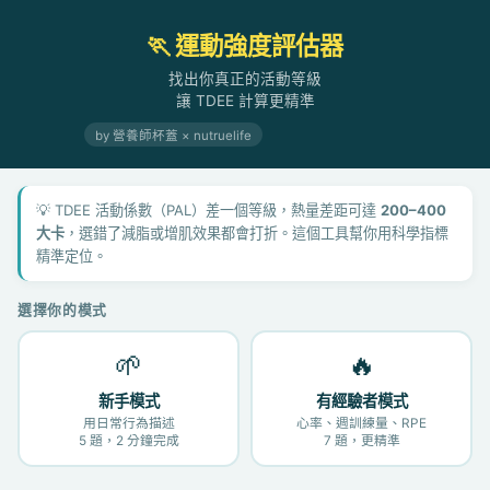
🏃 運動強度評估器
找出你真正的活動等級
讓 TDEE 計算更精準
by 營養師杯蓋 × nutruelife
💡 TDEE 活動係數（PAL）差一個等級，熱量差距可達
200–400
大卡
，選錯了減脂或增肌效果都會打折。這個工具幫你用科學指標
精準定位。
選擇你的模式
🌱
🔥
新手模式
有經驗者模式
用日常行為描述
心率、週訓練量、RPE
5 題，2 分鐘完成
7 題，更精準