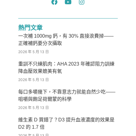
熱門文章
一次補 1000mg 鈣，有 30% 直接浪費掉——
正確補鈣要分次攝取
2026 年 5 月 13 日
重訓不只練肌肉：AHA 2023 年確認阻力訓練
降血壓效果媲美有氧
2026 年 5 月 13 日
每口多嚼幾下，不靠意志力就能自然少吃——
咀嚼與飽足荷爾蒙的科學
2026 年 5 月 13 日
維生素 D 買錯了？D3 提升血液濃度的效果是
D2 的 1.7 倍
2026 年 5 月 13 日