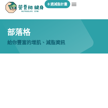
8 週減脂計畫
部落格
給你豐富的增肌、減脂資訊