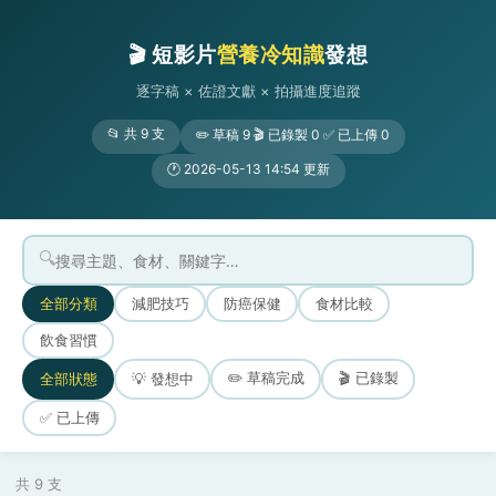
🎬 短影片
營養冷知識
發想
逐字稿 × 佐證文獻 × 拍攝進度追蹤
📂 共 9 支
✏️ 草稿 9 🎬 已錄製 0 ✅ 已上傳 0
🕐 2026-05-13 14:54 更新
🔍
全部分類
減肥技巧
防癌保健
食材比較
飲食習慣
✏️ 草稿完成
🎬 已錄製
全部狀態
💡 發想中
✅ 已上傳
共 9 支