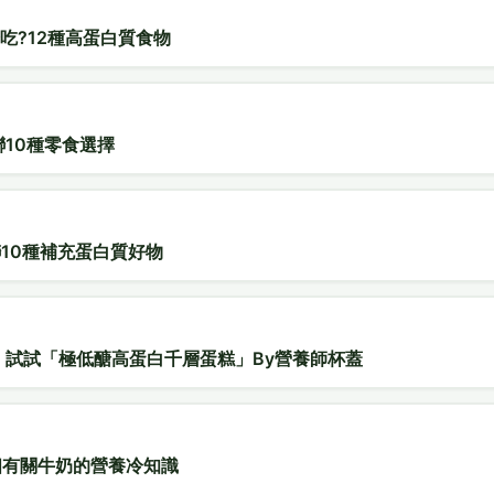
麼吃?12種高蛋白質食物
聯10種零食選擇
10種補充蛋白質好物
 試試「極低醣高蛋白千層蛋糕」By營養師杯蓋
個有關牛奶的營養冷知識