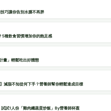
個技巧讓你告別水腫不再胖
？5種飲食習慣增加你的飽足感
單計畫」輕鬆吃出好體態
享】減脂不知從何下手？營養師幫你輕鬆達成目標
 試試1人份「雞肉纖蔬蛋炒飯」By營養師杯蓋