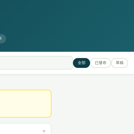
新
全部
已發布
草稿
▼