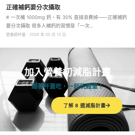
正確補鈣要分次攝取
# 一次補 1000mg 鈣，有 30% 直接浪費掉——正確補鈣
要分次攝取 很多人補鈣的習慣是「一次...
營養師杯蓋
．
2026 年 05 月 13 日
加入營養初減脂計畫
跟著杯蓋吃，一起玩體重！
了解 8 週減脂計畫