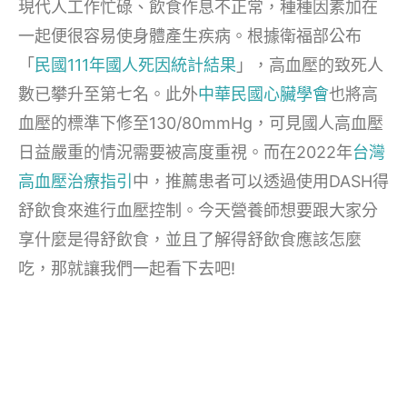
現代人工作忙碌、飲食作息不正常，種種因素加在
一起便很容易使身體產生疾病。根據衛福部公布
「
民國111年國人死因統計結果
」，高血壓的致死人
數已攀升至第七名。此外
中華民國心臟學會
也將高
血壓的標準下修至130/80mmHg，可見國人高血壓
日益嚴重的情況需要被高度重視。而在2022年
台灣
高血壓治療指引
中，推薦患者可以透過使用DASH得
舒飲食來進行血壓控制。今天營養師想要跟大家分
享什麼是得舒飲食，並且了解得舒飲食應該怎麼
吃，那就讓我們一起看下去吧!