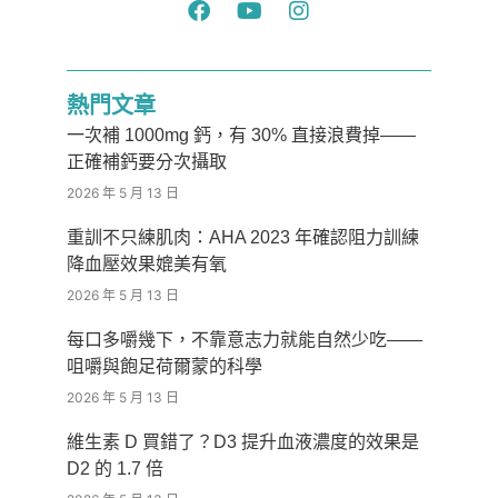
熱門文章
一次補 1000mg 鈣，有 30% 直接浪費掉——
正確補鈣要分次攝取
2026 年 5 月 13 日
重訓不只練肌肉：AHA 2023 年確認阻力訓練
降血壓效果媲美有氧
2026 年 5 月 13 日
每口多嚼幾下，不靠意志力就能自然少吃——
咀嚼與飽足荷爾蒙的科學
2026 年 5 月 13 日
維生素 D 買錯了？D3 提升血液濃度的效果是
D2 的 1.7 倍