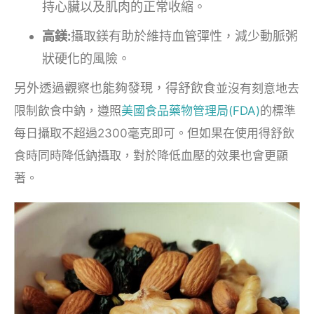
持心臟以及肌肉的正常收縮。
高鎂:
攝取鎂有助於維持血管彈性，減少動脈粥
狀硬化的風險。
另外透過觀察也能夠發現，得舒飲食
並
沒有刻意地去
限制飲食中鈉，遵照
美國食品藥物管理局(FDA)
的標準
每日攝取不超過2300毫克即可。但如果在使用得舒飲
食時同時降低鈉攝取，對於降低血壓的效果也會更顯
著。