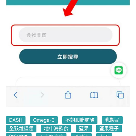
DASH
Omega-3
不飽和脂肪酸
乳製品
全榖雜糧類
地中海飲食
堅果
堅果種子