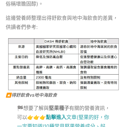
俗稱壞膽固醇)。
這邊營養師整理出得舒飲食與地中海飲食的差異，
供讀者們參考:
🔼得舒飲食vs地中海飲食
🏁想要了解與
堅果種子
有關的營養資訊，
可以
👉👉👉
點擊進入
文章(堅果的好，你
一定要知道!10種常見堅果營養成分、好