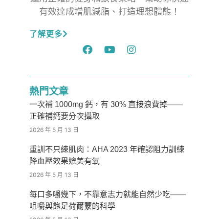
有效達成增肌減脂、打造理想體態！
了解更多
熱門文章
一次補 1000mg 鈣，有 30% 直接浪費掉——
正確補鈣要分次攝取
2026 年 5 月 13 日
重訓不只練肌肉：AHA 2023 年確認阻力訓練
降血壓效果媲美有氧
2026 年 5 月 13 日
每口多嚼幾下，不靠意志力就能自然少吃——
咀嚼與飽足荷爾蒙的科學