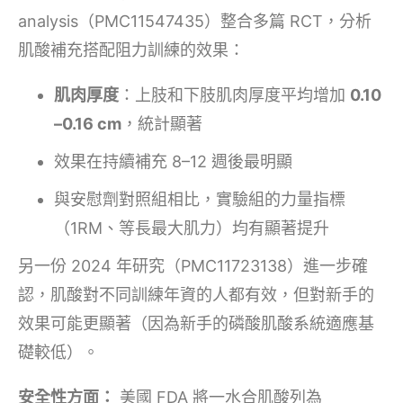
analysis（PMC11547435）整合多篇 RCT，分析
肌酸補充搭配阻力訓練的效果：
肌肉厚度
：上肢和下肢肌肉厚度平均增加
0.10
–0.16 cm
，統計顯著
效果在持續補充 8–12 週後最明顯
與安慰劑對照組相比，實驗組的力量指標
（1RM、等長最大肌力）均有顯著提升
另一份 2024 年研究（PMC11723138）進一步確
認，肌酸對不同訓練年資的人都有效，但對新手的
效果可能更顯著（因為新手的磷酸肌酸系統適應基
礎較低）。
安全性方面：
美國 FDA 將一水合肌酸列為