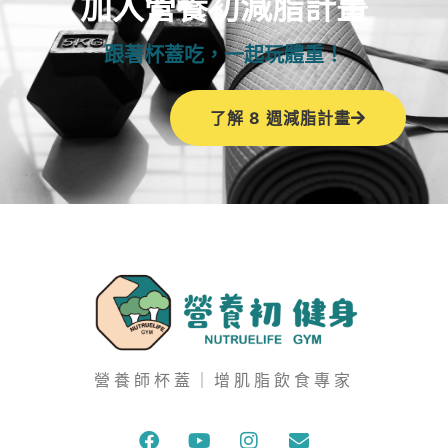
加入營養初減脂計畫
跟著杯蓋吃，一起玩體重！
了解 8 週減脂計畫
營養師杯蓋｜增肌脂飲食專家