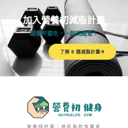
加入營養初減脂計畫
跟著杯蓋吃，一起玩體重！
了解 8 週減脂計畫
營養師杯蓋｜增肌脂飲食專家