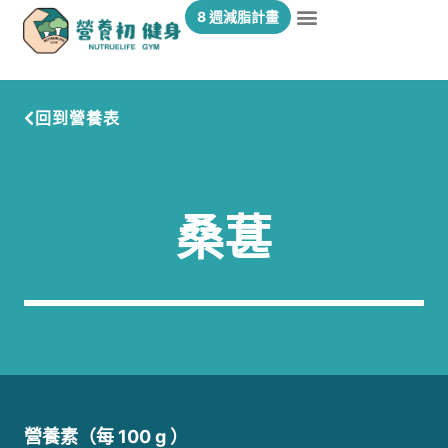
8 週減脂計畫
回到營養表
桑葚
營養素（每 100 g ）