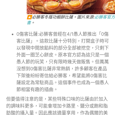
🔼必勝客冬蔭功蝦餅比薩。圖片來源:
必勝客官方
書
。
0傷害比薩:必勝客曾經在4/1愚人節推出「0傷
害比薩」。這款比薩十分特別，打開盒子時可
以發現中間放餡料的部分全部被挖空，只剩下
外面一圈芝心餅皮。原本官方認為這只是一個
愚人節的玩笑，只有限時幾天做販售。但萬萬
沒想到0傷害比薩非常熱銷，許多顧客在產品
下架後紛紛寄信給必勝客，希望能將0傷害比
薩設定為常駐商品。這個事件也成為一個愚人
節相當有趣的插曲。
但要值得注意的是，某些特殊口味的比薩由於加入
的調味料更多，可能會增加卡路里、鹽分或飽和脂
肪酸的攝入量。因此應該適量享用，作為偶爾的美