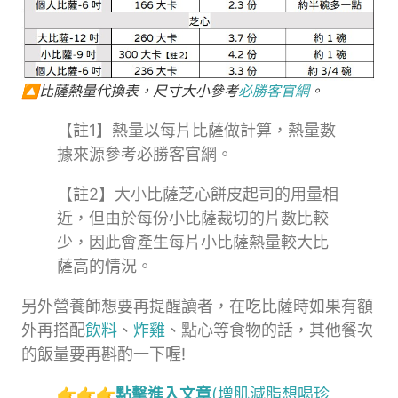
🔼比薩熱量代換表，尺寸大小參考
必勝客官網
。
【註1】熱量以每片比薩做計算，熱量數
據來源參考必勝客官網。
【註2】大小比薩芝心餅皮起司的用量相
近，但由於每份小比薩裁切的片數比較
少，因此會產生每片小比薩熱量較大比
薩高的情況。
另外營養師想要再提醒讀者，在吃比薩時如果有額
外再搭配
飲料
、
炸雞
、點心等食物的話，其他餐次
的飯量要再斟酌一下喔!
👉👉👉
點擊進入文章
(增肌減脂想喝珍