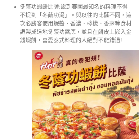
冬蔭功蝦餅比薩:說到泰國最知名的料理不得
不提到「冬蔭功湯」。與以往的比薩不同，這
次必勝客使用蝦醬、香濃、檸檬、香茅等食材
調製成道地冬蔭功醬底，並且在餅皮上嵌入金
錢蝦餅，喜愛泰式料理的人絕對不能錯過!