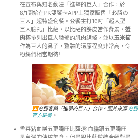
在宣布與知名動漫「進擊的巨人」合作，於
8/1開始在PK雙饗卡APP上獨家販售「必勝の
巨人」超特盛套餐。套餐主打16吋「超大型
巨人臉孔」比薩，以比薩的餅皮當作背景，
蟹
肉棒
排列出巨人臉部的肌肉線條，並以
玉米筍
作為巨人的鼻子，整體的還原程度非常高，令
粉絲們相當期待!
🔼必勝客與「進擊的巨人」合作。圖片來源:
必勝
官方臉書
。
香菜豬血糕五更腸旺比薩:豬血糕跟五更腸旺
是台灣的傳統美食，但是跟比薩做結合絕對是