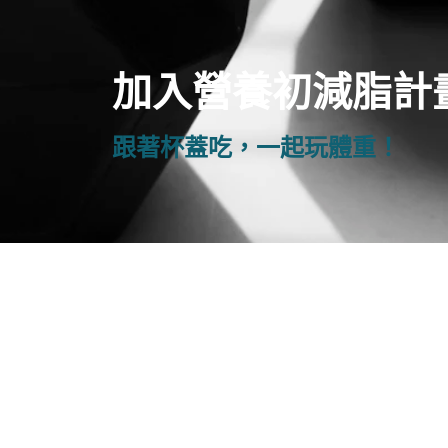
加入營養初減脂計
跟著杯蓋吃，一起玩體重！