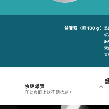
營養素（每 100 g ）
熱量
碳
脂肪
蛋
資
快速導覽
在此頁面上找不到標題。