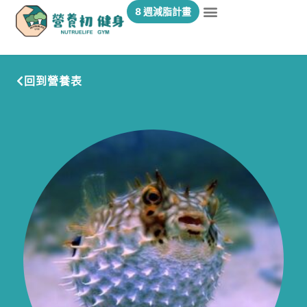
8 週減脂計畫
回到營養表