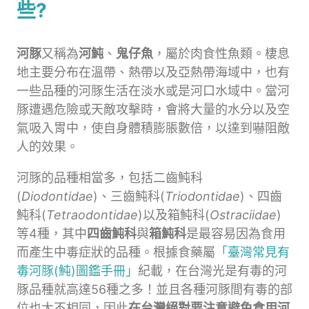
些?
河豚
又稱為
河魨
、
鬼仔魚
，屬於肉食性魚類。棲息
地主要分布在溫帶、熱帶以及亞熱帶海域中，也有
一些品種的河豚生活在淡水或是河口水域中。當河
豚遭遇危險或天敵攻擊時，會將大量的水分以及空
氣吸入胃中，使自身體積膨脹數倍，以達到嚇阻敵
人的效果。
河豚的品種相當多，包括二齒魨科
(
Diodontidae
)、三齒魨科(
Triodontidae
)、四齒
魨科(
Tetraodontidae
)以及箱魨科(
Ostraciidae
)
等4種，其中
四齒魨科
與
箱魨科
是最容易因為食用
而產生中毒症狀的品種。根據食藥屬
「臺灣常見有
毒河豚(魨)圖鑑手冊」
紀載，在台灣光是有毒的河
豚品種就高達56種之多！並且各種河豚間有毒的部
位也大不相同，因此
在台灣絕對要注意避免食用河