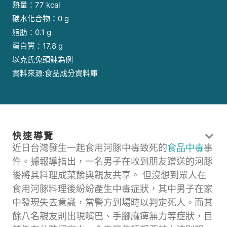
熱量：77 kcal
碳水化合物：0 g
脂肪：0.1 g
蛋白質：17.8 g
以克氏兔頭魨為例
資料來源:食品成分資料庫
快速導覽
近日台灣發生一起食用河豚中毒致死的
食品中毒
事
件。據報導指出，一名男子在收到朋友蹭送的河豚
後將其料理成菜餚與親友共享。 但沒想到眾人在
食用河豚料理後紛紛產生中毒症狀，其中男子在家
中發現失去意識，當警方到場時以判定死人。而其
餘八名親友則出現嘴巴、手腳麻痺無力等症狀，目