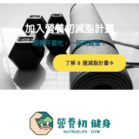
加入營養初減脂計畫
跟著杯蓋吃，一起玩體重！
了解 8 週減脂計畫