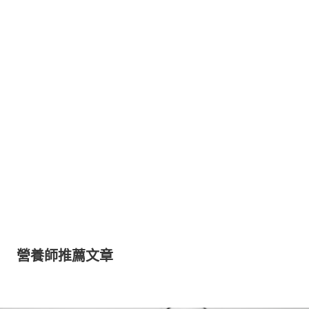
營養師推薦文章