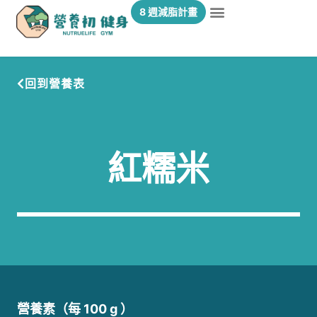
8 週減脂計畫
回到營養表
紅糯米
營養素（每 100 g ）