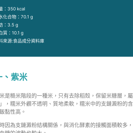
：350 kcal
水化合物：70.1 g
：3.5 g
質：10.1 g
料來源:食品成分資料庫
一、紫米
米是糙米階段的一種米，只有去除稻殼，保留米糠層，屬
」，糯米外觀不透明、質地柔軟，糯米中的支鏈澱粉的含
飯黏性高。
時因為支鏈澱粉結構關係，與消化酵素的接觸面積較多，