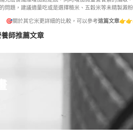
的問題，建議適量吃或是選擇糙米、五穀米等未精製澱粉
🎯關於其它米更詳細的比較，可以參考
這篇文章
👉👉
營養師推薦文章
畫