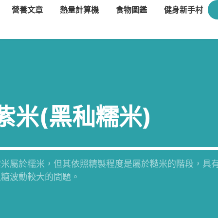
營養文章
熱量計算機
食物圖鑑
健身新手村
紫米(黑秈糯米)
紫米屬於糯米，但其依照精製程度是屬於糙米的階段，具
血糖波動較大的問題。