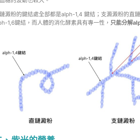
血糖的波動也較大。
鏈澱粉的鍵結處全部都是alph-1,4 鍵結；支澱澱粉的直鏈
lph-1,6鍵結，而人體的消化酵素具有專一性，
只能分解alp