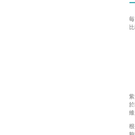
每
比
紫
於
維
根
夠