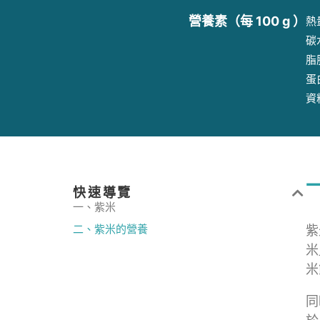
營養素（每 100 g ）
熱量
碳
脂肪
蛋白
資
快速導覽
一、紫米
二、紫米的營養
紫
米
米
同