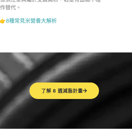
作替代。
👉
8種常見米營養大解析
了解 8 週減脂計畫