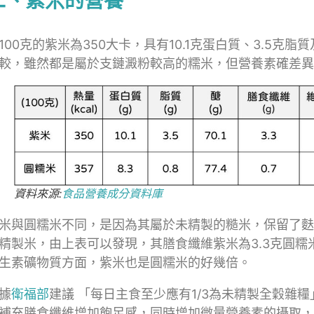
二、紫米的營養
100克的紫米為350大卡，具有10.1克蛋白質、3.5克脂
較，雖然都是屬於支鏈澱粉較高的糯米，但營養素確差異
資料來源:
食品營養成分資料庫
米與圓糯米不同，是因為其屬於未精製的糙米，保留了麩
精製米，由上表可以發現，其膳食纖維紫米為3.3克圓糯米
生素礦物質方面，紫米也是圓糯米的好幾倍。
據
衛福部
建議 「每日主食至少應有1/3為未精製全穀雜
補充膳食纖維增加飽足感，同時增加微量營養素的攝取，