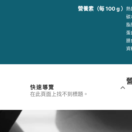
營養素（每 100 g ）
熱量
碳
脂肪
蛋
膳
資
快速導覽
在此頁面上找不到標題。