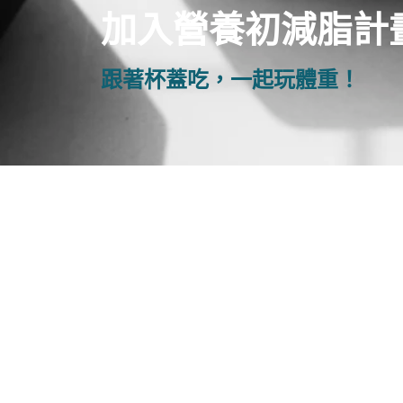
加入營養初減脂計
跟著杯蓋吃，一起玩體重！