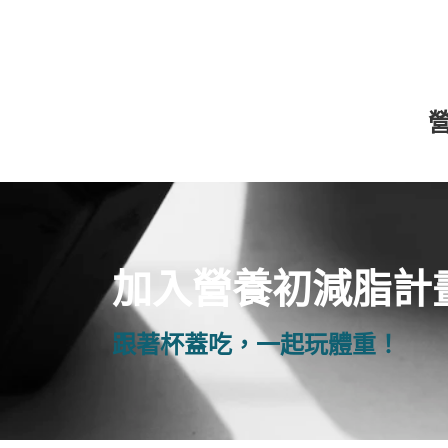
加入營養初減脂計
跟著杯蓋吃，一起玩體重！