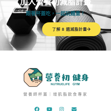
加入營養初減脂計畫
跟著杯蓋吃，一起玩體重！
了解 8 週減脂計畫
營養師杯蓋｜增肌脂飲食專家