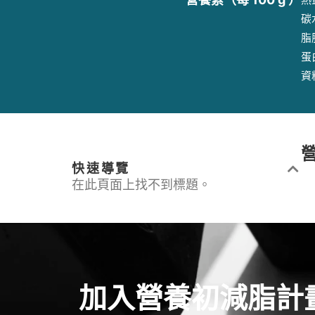
碳
脂肪
蛋
資
快速導覽
在此頁面上找不到標題。
加入營養初減脂計