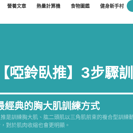
營養文章
熱量計算機
食物圖鑑
健身新手村
【啞鈴臥推】3步驟
最經典的胸大肌訓練方式
臥推是訓練胸大肌、肱二頭肌以三角肌前束的複合型訓練
活，對於肌肉收縮也會更明顯。