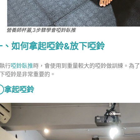
營養師杯蓋,3步驟學會啞鈴臥推
一、如何拿起啞鈴&放下啞鈴
執行
啞鈴臥推
時，會使用到重量較大的啞鈴做訓練。為了
下啞鈴是非常重要的。
①拿起啞鈴