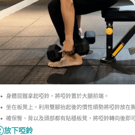
身體屈髖拿起啞鈴，將啞鈴置於大腿前端。
坐在板凳上，利用雙腳抬起後的慣性順勢將啞鈴放在
確保臀、背以及頭部都有貼穩板凳，將啞鈴轉向後即
②放下啞鈴