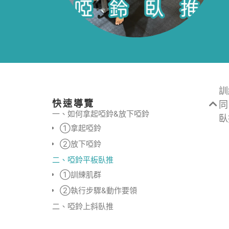
訓
快速導覽
同
一、如何拿起啞鈴&放下啞鈴
臥
①拿起啞鈴
②放下啞鈴
二、啞鈴平板臥推
①訓練肌群
②執行步驟&動作要領
二、啞鈴上斜臥推