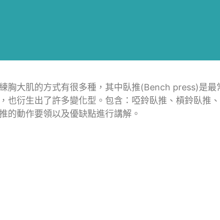
練胸大肌的方式有很多種，其中臥推(Bench press
，也衍生出了許多變化型。包含：啞鈴臥推、槓鈴臥推、
推的動作要領以及優缺點進行講解。