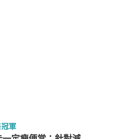
售冠軍
卡一定瘦便當：針對減