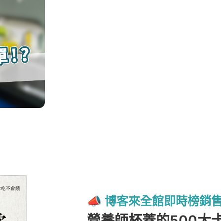
📣 博客來全館即時榜銷
營養師杯蓋的500大