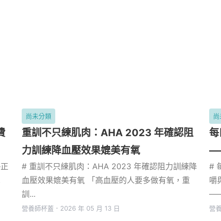
尚未分類
尚
費
重訓不只練肌肉：AHA 2023 年確認阻
每
力訓練降血壓效果媲美有氧
—
—正
# 重訓不只練肌肉：AHA 2023 年確認阻力訓練降
#
.
血壓效果媲美有氧 「高血壓的人要多做有氧，重
嚼
訓...
——
營養師杯蓋
．
2026 年 05 月 13 日
營