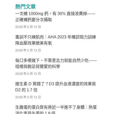
熱門文章
一次補 1000mg 鈣，有 30% 直接浪費掉——
正確補鈣要分次攝取
2026 年 5 月 13 日
重訓不只練肌肉：AHA 2023 年確認阻力訓練
降血壓效果媲美有氧
2026 年 5 月 13 日
每口多嚼幾下，不靠意志力就能自然少吃——
咀嚼與飽足荷爾蒙的科學
2026 年 5 月 13 日
維生素 D 買錯了？D3 提升血液濃度的效果是
D2 的 1.7 倍
2026 年 5 月 13 日
生雞蛋的蛋白質有將近一半進不了身體：熟蛋
消化率是生蛋的 1.8 倍