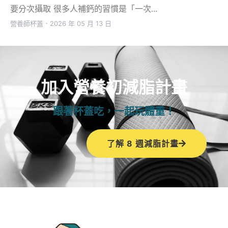
要分次攝取 很多人補鈣的習慣是「一次...
營養師杯蓋
．
2026 年 05 月 13 日
加入營養初減脂計畫
跟著杯蓋吃，一起玩體重！
了解 8 週減脂計畫