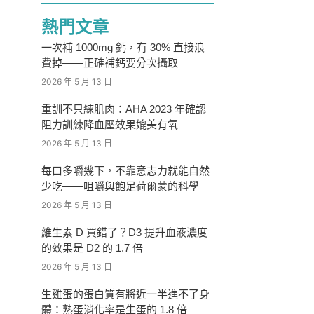
熱門文章
一次補 1000mg 鈣，有 30% 直接浪
費掉——正確補鈣要分次攝取
2026 年 5 月 13 日
重訓不只練肌肉：AHA 2023 年確認
阻力訓練降血壓效果媲美有氧
2026 年 5 月 13 日
每口多嚼幾下，不靠意志力就能自然
少吃——咀嚼與飽足荷爾蒙的科學
2026 年 5 月 13 日
維生素 D 買錯了？D3 提升血液濃度
的效果是 D2 的 1.7 倍
2026 年 5 月 13 日
生雞蛋的蛋白質有將近一半進不了身
體：熟蛋消化率是生蛋的 1.8 倍