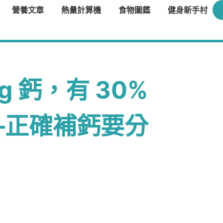
營養文章
熱量計算機
食物圖鑑
健身新手村
g 鈣，有 30%
—正確補鈣要分