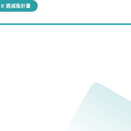
8 週減脂計畫