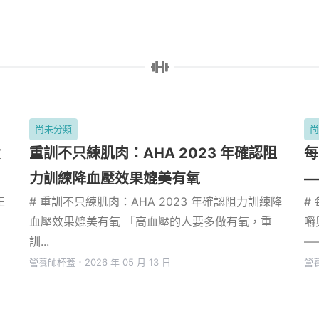
尚未分類
費
重訓不只練肌肉：AHA 2023 年確認阻
每
力訓練降血壓效果媲美有氧
—
正
# 重訓不只練肌肉：AHA 2023 年確認阻力訓練降
#
血壓效果媲美有氧 「高血壓的人要多做有氧，重
嚼
訓...
—
營養師杯蓋
．
2026 年 05 月 13 日
營