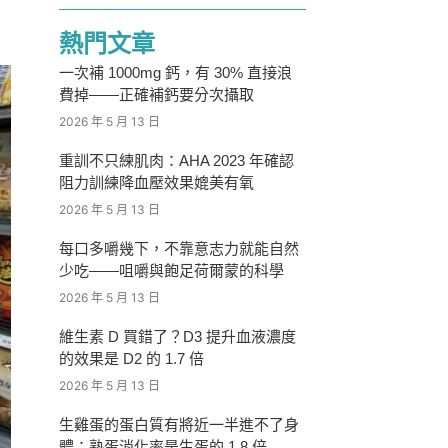
熱門文章
一次補 1000mg 鈣，有 30% 直接浪
費掉——正確補鈣要分次攝取
2026 年 5 月 13 日
重訓不只練肌肉：AHA 2023 年確認
阻力訓練降血壓效果媲美有氧
2026 年 5 月 13 日
每口多嚼幾下，不靠意志力就能自然
少吃——咀嚼與飽足荷爾蒙的科學
2026 年 5 月 13 日
維生素 D 買錯了？D3 提升血液濃度
的效果是 D2 的 1.7 倍
2026 年 5 月 13 日
生雞蛋的蛋白質有將近一半進不了身
體：熟蛋消化率是生蛋的 1.8 倍