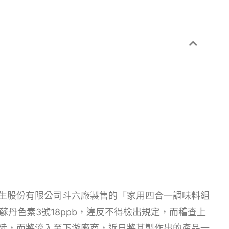
生股份有限公司斗六廠製售的「家用四合一調味料組
蘇丹色素3號18ppb，違反不得檢出規定，而稽查上
陸，而將流入至下游廠商，近日將其製作出的產品一