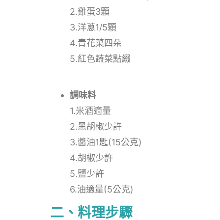
2.雞蛋3顆
3.洋蔥1/5顆
4.青花菜四朵
5.紅色蔬菜點綴
調味料
1.米酒適量
2.黑胡椒少許
3.醬油1匙(15公克)
4.胡椒少許
5.鹽少許
6.油適量(5公克)
二、料理步驟