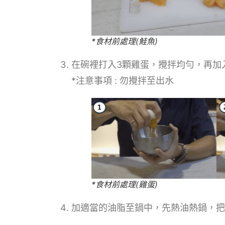
*食材前處理(鮭魚)
在碗裡打入3顆雞蛋，攪拌均勻，再加
*注意事項 : 勿攪拌至出水
*食材前處理(雞蛋)
加適當的油脂至鍋中，先熱油熱鍋，把