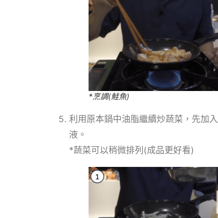
*烹調(鮭魚)
利用原本鍋中油脂繼續炒蔬菜，先加入
液。
*蔬菜可以稍微排列(成品更好看)