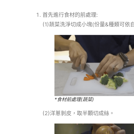
首先進行食材的前處理:
(1)蔬菜洗淨切成小塊(份量&種類可
*食材前處理(蔬菜)
(2)洋蔥剝皮，取半顆切成絲。