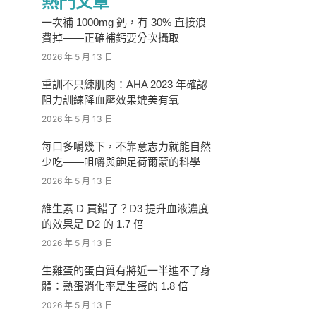
熱門文章
一次補 1000mg 鈣，有 30% 直接浪
費掉——正確補鈣要分次攝取
2026 年 5 月 13 日
重訓不只練肌肉：AHA 2023 年確認
阻力訓練降血壓效果媲美有氧
2026 年 5 月 13 日
每口多嚼幾下，不靠意志力就能自然
少吃——咀嚼與飽足荷爾蒙的科學
2026 年 5 月 13 日
維生素 D 買錯了？D3 提升血液濃度
的效果是 D2 的 1.7 倍
2026 年 5 月 13 日
生雞蛋的蛋白質有將近一半進不了身
體：熟蛋消化率是生蛋的 1.8 倍
2026 年 5 月 13 日