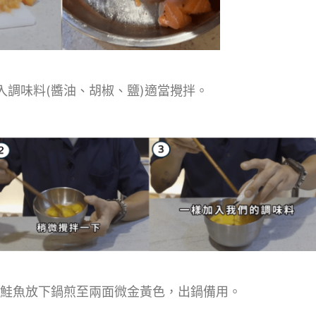
入調味料(醬油、胡椒、鹽)適當攪拌。
鮭魚放下鍋煎至兩面微金黃色，出鍋備用。