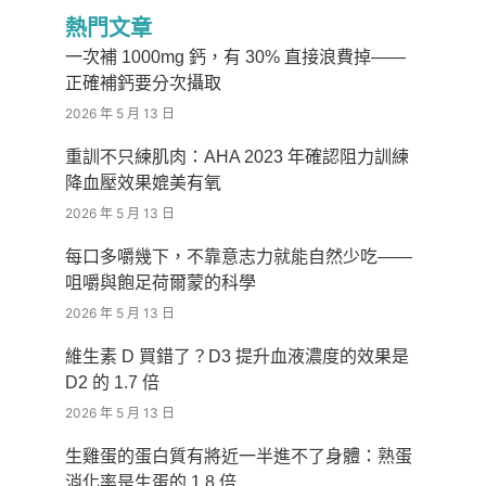
熱門文章
一次補 1000mg 鈣，有 30% 直接浪費掉——
正確補鈣要分次攝取
2026 年 5 月 13 日
重訓不只練肌肉：AHA 2023 年確認阻力訓練
降血壓效果媲美有氧
2026 年 5 月 13 日
每口多嚼幾下，不靠意志力就能自然少吃——
咀嚼與飽足荷爾蒙的科學
2026 年 5 月 13 日
維生素 D 買錯了？D3 提升血液濃度的效果是
D2 的 1.7 倍
2026 年 5 月 13 日
生雞蛋的蛋白質有將近一半進不了身體：熟蛋
消化率是生蛋的 1.8 倍