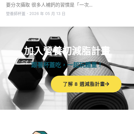
要分次攝取 很多人補鈣的習慣是「一次...
營養師杯蓋
．
2026 年 05 月 13 日
加入營養初減脂計畫
跟著杯蓋吃，一起玩體重！
了解 8 週減脂計畫