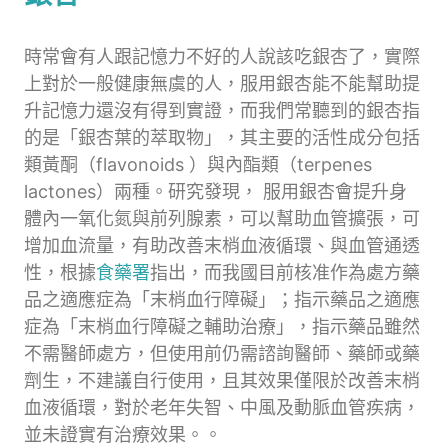
時常會有人跟記憶力不好的人說該吃銀杏了，實際
上對於一般健康無虞的人，服用銀杏能不能幫助提
升記憶力還沒有得到實證，而我們常聽到的銀杏指
的是「銀杏葉的萃取物」，其主要的活性成分包括
類黃酮（flavonoids ）與內酯類（terpenes
lactones）兩種。研究發現， 服用銀杏會提升身
體內一氧化氮與前列腺素，可以幫助血管擴張，可
增加血流量，有助改善末梢血液循環、與血管通透
性，根據
食藥署
指出，而我國目前核准作為處方藥
品之適應症為「末梢血行障礙」；指示藥品之適應
症為「末梢血行障礙之輔助治療」，指示藥品雖然
不需醫師處方，但使用前仍需諮詢醫師、藥師或藥
劑生，不建議自行使用，且其效果僅限於改善末梢
血液循環，對於老年失智、中風及動脈血管疾病，
並未證實有治療效果。。