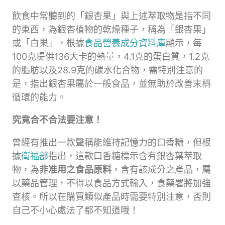
飲食中常聽到的「銀杏果」與上述萃取物是指不同
的東西，為銀杏植物的乾燥種子，稱為「銀杏果」
或「白果」，根據
食品營養成分資料庫
顯示，每
100克提供136大卡的熱量，4.1克的蛋白質，1.2克
的脂肪以及28.9克的碳水化合物，需特別注意的
是，指出銀杏果屬於一般食品，並無助於改善末梢
循環的能力。
究竟合不合法要注意！
曾經有推出一款聲稱能維持記憶力的口香糖，但根
據
衛福部
指出，這款口香糖標示含有銀杏葉萃取
物，為
非准用之食品原料
，含有該成分之產品，屬
以藥品管理，不得以食品方式輸入，食藥署將加強
查核。所以在購買類似產品時需要特別注意，否則
自己不小心處法了都不知道哦！