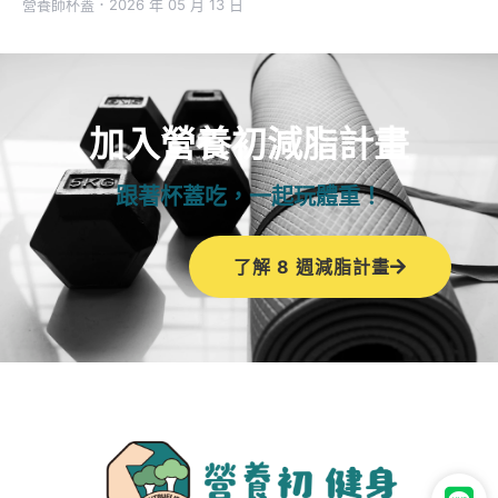
營養師杯蓋
．
2026 年 05 月 13 日
加入營養初減脂計畫
跟著杯蓋吃，一起玩體重！
了解 8 週減脂計畫