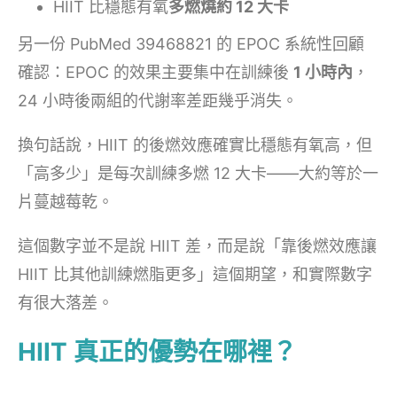
HIIT 比穩態有氧
多燃燒約 12 大卡
另一份 PubMed 39468821 的 EPOC 系統性回顧
確認：EPOC 的效果主要集中在訓練後
1 小時內
，
24 小時後兩組的代謝率差距幾乎消失。
換句話說，HIIT 的後燃效應確實比穩態有氧高，但
「高多少」是每次訓練多燃 12 大卡——大約等於一
片蔓越莓乾。
這個數字並不是說 HIIT 差，而是說「靠後燃效應讓
HIIT 比其他訓練燃脂更多」這個期望，和實際數字
有很大落差。
HIIT 真正的優勢在哪裡？