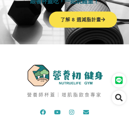
跟著杯蓋吃，一起玩體重！
了解 8 週減脂計畫
營養師杯蓋｜增肌脂飲食專家