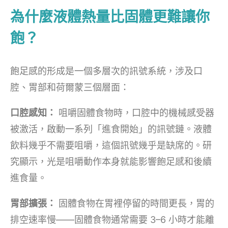
為什麼液體熱量比固體更難讓你
飽？
飽足感的形成是一個多層次的訊號系統，涉及口
腔、胃部和荷爾蒙三個層面：
口腔感知：
咀嚼固體食物時，口腔中的機械感受器
被激活，啟動一系列「進食開始」的訊號鏈。液體
飲料幾乎不需要咀嚼，這個訊號幾乎是缺席的。研
究顯示，光是咀嚼動作本身就能影響飽足感和後續
進食量。
胃部擴張：
固體食物在胃裡停留的時間更長，胃的
排空速率慢——固體食物通常需要 3–6 小時才能離