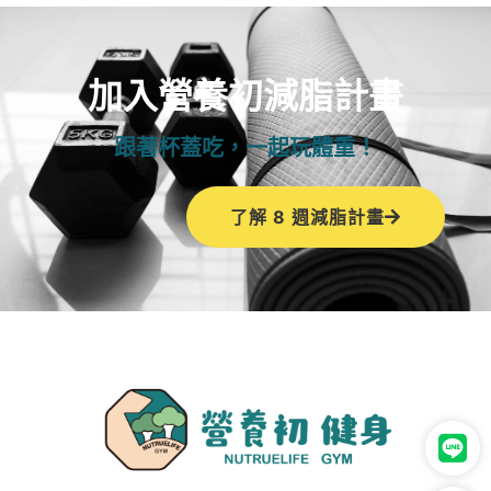
加入營養初減脂計畫
跟著杯蓋吃，一起玩體重！
了解 8 週減脂計畫