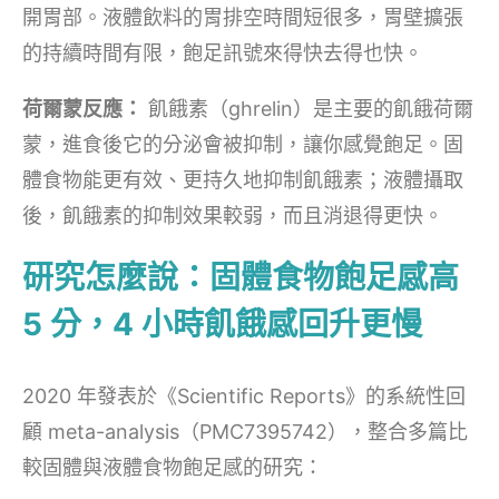
開胃部。液體飲料的胃排空時間短很多，胃壁擴張
的持續時間有限，飽足訊號來得快去得也快。
荷爾蒙反應：
飢餓素（ghrelin）是主要的飢餓荷爾
蒙，進食後它的分泌會被抑制，讓你感覺飽足。固
體食物能更有效、更持久地抑制飢餓素；液體攝取
後，飢餓素的抑制效果較弱，而且消退得更快。
研究怎麼說：固體食物飽足感高
5 分，4 小時飢餓感回升更慢
2020 年發表於《Scientific Reports》的系統性回
顧 meta-analysis（PMC7395742），整合多篇比
較固體與液體食物飽足感的研究：