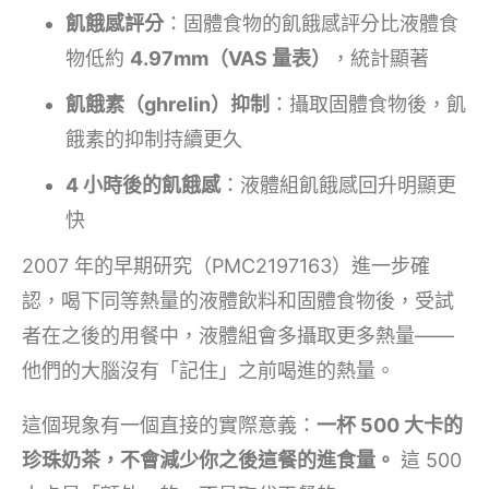
飢餓感評分
：固體食物的飢餓感評分比液體食
物低約
4.97mm（VAS 量表）
，統計顯著
飢餓素（ghrelin）抑制
：攝取固體食物後，飢
餓素的抑制持續更久
4 小時後的飢餓感
：液體組飢餓感回升明顯更
快
2007 年的早期研究（PMC2197163）進一步確
認，喝下同等熱量的液體飲料和固體食物後，受試
者在之後的用餐中，液體組會多攝取更多熱量——
他們的大腦沒有「記住」之前喝進的熱量。
這個現象有一個直接的實際意義：
一杯 500 大卡的
珍珠奶茶，不會減少你之後這餐的進食量。
這 500