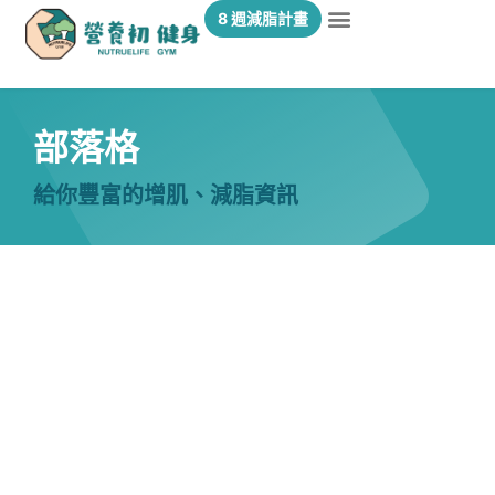
8 週減脂計畫
部落格
給你豐富的增肌、減脂資訊