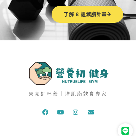
了解 8 週減脂計畫
營養師杯蓋｜增肌脂飲食專家