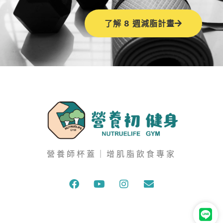
了解 8 週減脂計畫
營養師杯蓋｜增肌脂飲食專家