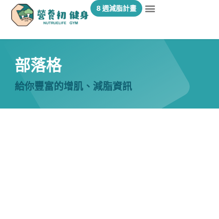
8 週減脂計畫
部落格
給你豐富的增肌、減脂資訊