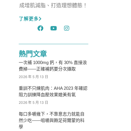
成增肌減脂、打造理想體態！
了解更多
熱門文章
一次補 1000mg 鈣，有 30% 直接浪
費掉——正確補鈣要分次攝取
2026 年 5 月 13 日
重訓不只練肌肉：AHA 2023 年確認
阻力訓練降血壓效果媲美有氧
2026 年 5 月 13 日
每口多嚼幾下，不靠意志力就能自
然少吃——咀嚼與飽足荷爾蒙的科
學