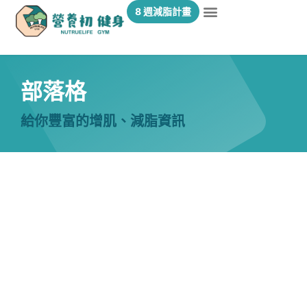
8 週減脂計畫
部落格
給你豐富的增肌、減脂資訊