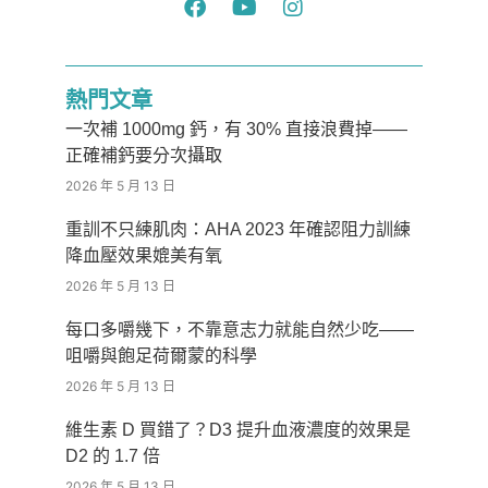
熱門文章
一次補 1000mg 鈣，有 30% 直接浪費掉——
正確補鈣要分次攝取
2026 年 5 月 13 日
重訓不只練肌肉：AHA 2023 年確認阻力訓練
降血壓效果媲美有氧
2026 年 5 月 13 日
每口多嚼幾下，不靠意志力就能自然少吃——
咀嚼與飽足荷爾蒙的科學
2026 年 5 月 13 日
維生素 D 買錯了？D3 提升血液濃度的效果是
D2 的 1.7 倍
2026 年 5 月 13 日