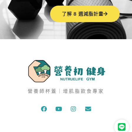
了解 8 週減脂計畫
營養師杯蓋｜增肌脂飲食專家