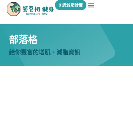
8 週減脂計畫
部落格
給你豐富的增肌、減脂資訊