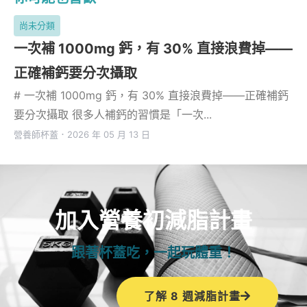
尚未分類
一次補 1000mg 鈣，有 30% 直接浪費掉——
正確補鈣要分次攝取
# 一次補 1000mg 鈣，有 30% 直接浪費掉——正確補鈣
要分次攝取 很多人補鈣的習慣是「一次...
營養師杯蓋
．
2026 年 05 月 13 日
加入營養初減脂計畫
跟著杯蓋吃，一起玩體重！
了解 8 週減脂計畫