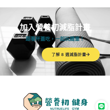
加入營養初減脂計畫
跟著杯蓋吃，一起玩體重！
了解 8 週減脂計畫