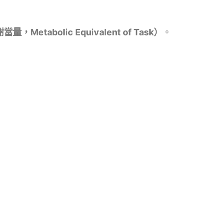
量，Metabolic Equivalent of Task）
。