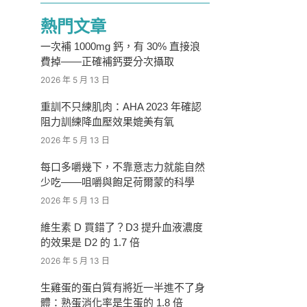
熱門文章
一次補 1000mg 鈣，有 30% 直接浪
費掉——正確補鈣要分次攝取
2026 年 5 月 13 日
重訓不只練肌肉：AHA 2023 年確認
阻力訓練降血壓效果媲美有氧
2026 年 5 月 13 日
每口多嚼幾下，不靠意志力就能自然
少吃——咀嚼與飽足荷爾蒙的科學
2026 年 5 月 13 日
維生素 D 買錯了？D3 提升血液濃度
的效果是 D2 的 1.7 倍
2026 年 5 月 13 日
生雞蛋的蛋白質有將近一半進不了身
體：熟蛋消化率是生蛋的 1.8 倍