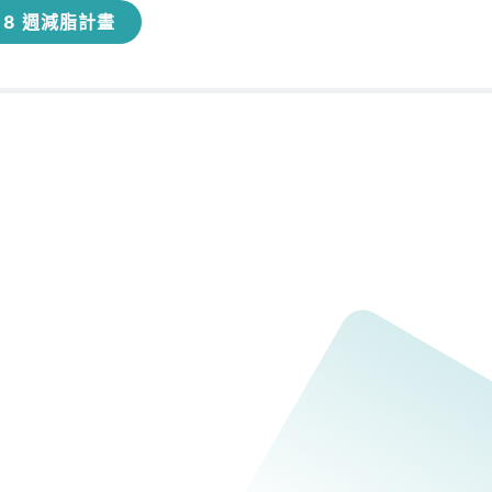
8 週減脂計畫