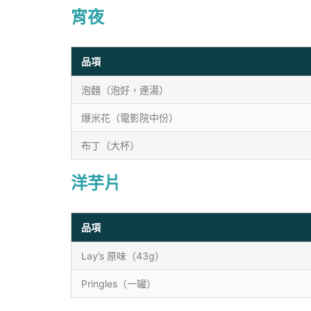
宵夜
品項
泡麵（泡好，連湯）
爆米花（電影院中份）
布丁（大杯）
洋芋片
品項
Lay’s 原味（43g）
Pringles（一罐）