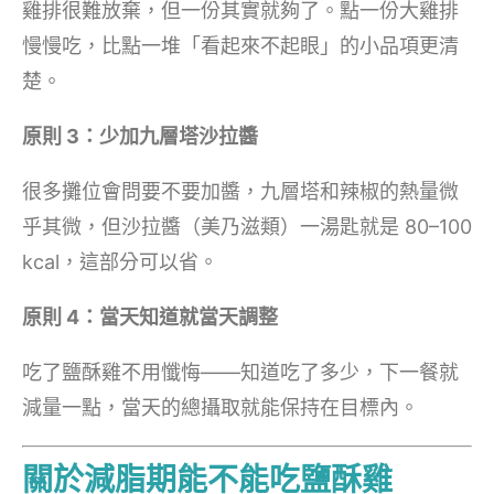
雞排很難放棄，但一份其實就夠了。點一份大雞排
慢慢吃，比點一堆「看起來不起眼」的小品項更清
楚。
原則 3：少加九層塔沙拉醬
很多攤位會問要不要加醬，九層塔和辣椒的熱量微
乎其微，但沙拉醬（美乃滋類）一湯匙就是 80–100
kcal，這部分可以省。
原則 4：當天知道就當天調整
吃了鹽酥雞不用懺悔——知道吃了多少，下一餐就
減量一點，當天的總攝取就能保持在目標內。
關於減脂期能不能吃鹽酥雞