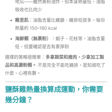
地瓜——雖然裹粉油炸，但本身熱量低，油脂
吸收也比肉少
雞里肌
：油脂含量比雞腿、雞排低很多，每份
熱量約 150–180 kcal
海鮮類（無裹粉）
：蝦子、花枝等，油脂含量
低，但要確認是否有裹厚粉
選擇的策略很簡單：
多拿蔬菜和瘦肉，少拿加工製
品和高澱粉類。
不是完全不能吃雞排，是知道吃了
什麼、心裡有數。
鹽酥雞熱量換算成運動，你需要
幾分鐘？