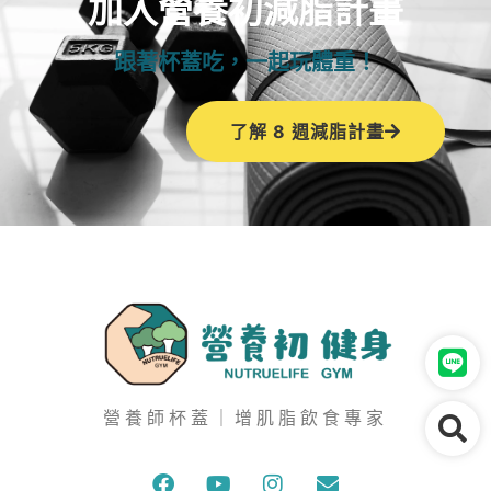
加入營養初減脂計畫
跟著杯蓋吃，一起玩體重！
了解 8 週減脂計畫
營養師杯蓋｜增肌脂飲食專家