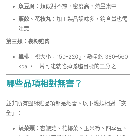
魚豆腐
：類似甜不辣，密度高，熱量集中
燕餃、花枝丸
：加工製品調味多，鈉含量也需
注意
第三類：裹粉雞肉
雞排
：視大小，150–220g，熱量約 380–560
kcal，一片可能就吃掉減脂目標的三分之一
哪些品項相對無害？
並非所有鹽酥雞品項都是地雷。以下幾類相對「安
全」：
蔬菜類
：杏鮑菇、花椰菜、玉米筍、四季豆、